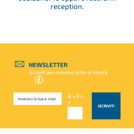
reception.
NEWSLETTER
iscriviti per ricevere tutte le novità
4 +3 =
?
ISCRIVITI