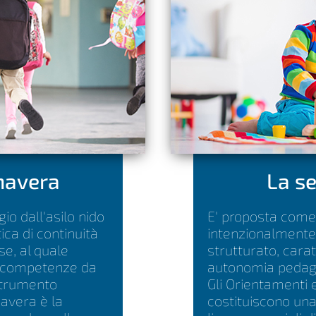
mavera
La se
gio dall'asilo nido
E' proposta come
tica di continuità
intenzionalmente
e, al quale
strutturato, cara
 e competenze da
autonomia pedago
Strumento
Gli Orientamenti e
mavera è la
costituiscono una 