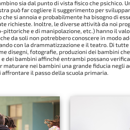
bambino sia dal punto di vista fisico che psichico
stra può far cogliere il suggerimento per sviluppa
o che si annoia e probabilmente ha bisogno di esse
 richieste. Inoltre, le diverse attività da noi pr
o-pittoriche e di manipolazione, etc.) hanno il valo
tà che da soli non potrebbero conoscere in modo a
cando con la drammatizzazione e il teatro. Di tutt
me disegni, fotografie, produzioni dei bambini che
 e dei bambini affinché entrambi possano verificar
far maturare nei bambini una grande fiducia negli a
i affrontare il passo della scuola primaria.