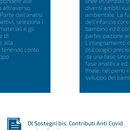
spondere alle
linee essenziali d
o attraverso
diversi ambiti: cu
Parte dall'analisi
ambientale. La fu
ettivi, seleziona i
dell'infanzia conc
materiali e gli
bambino ed è con
e di
partecipazione all
e alla
L'insegnamento de
e, tenendo conto
psicologici precis
uppo.
da una fase sincre
fase analitica ed,
finale, nel pieno 
sviluppo del bamb
Dl Sostegni bis. Contributi Anti Covid