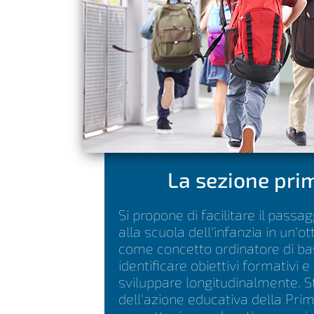
La sezione pri
Si propone di facilitare il passag
alla scuola dell'infanzia in un'ot
come concetto ordinatore di bas
identificare obiettivi formativi
sviluppare longitudinalmente. 
dell'azione educativa della Pri