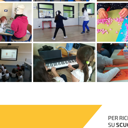
PER RI
SU
SCU