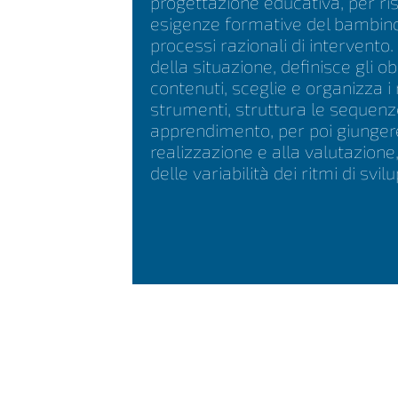
progettazione educativa, per ri
esigenze formative del bambin
processi razionali di intervento. 
della situazione, definisce gli obi
contenuti, sceglie e organizza i 
strumenti, struttura le sequenz
apprendimento, per poi giunger
realizzazione e alla valutazion
delle variabilità dei ritmi di svil