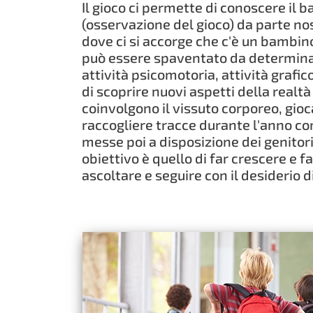
Il gioco ci permette di conoscere il 
(osservazione del gioco) da parte no
dove ci si accorge che c'è un bambin
può essere spaventato da determinate
attività psicomotoria, attività grafic
di scoprire nuovi aspetti della real
coinvolgono il vissuto corporeo, gio
raccogliere tracce durante l'anno co
messe poi a disposizione dei genitori
obiettivo è quello di far crescere e 
ascoltare e seguire con il desiderio d