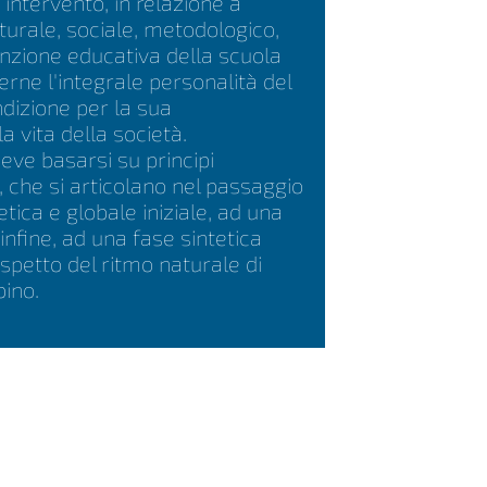
i intervento, in relazione a
lturale, sociale, metodologico,
nzione educativa della scuola
erne l'integrale personalità del
dizione per la sua
a vita della società.
ve basarsi su principi
i, che si articolano nel passaggio
tica e globale iniziale, ad una
 infine, ad una fase sintetica
rispetto del ritmo naturale di
ino.