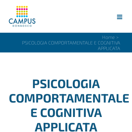
Salta
al
contenuto
Home
>
PSICOLOGIA COMPORTAMENTALE E COGNITIVA
APPLICATA
PSICOLOGIA
COMPORTAMENTALE
E COGNITIVA
APPLICATA