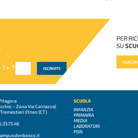
PER RI
SU
SCU
CLICCA 
 1 = ?
ISCRIVITI
Pitagora
SCUOLA
icchio – Zona Via Carnazza)
INFANZIA
Tremestieri Etneo (CT)
PRIMARIA
MEDIA
5.33.75.46
LABORATORI
PON
campusdonbosco.it