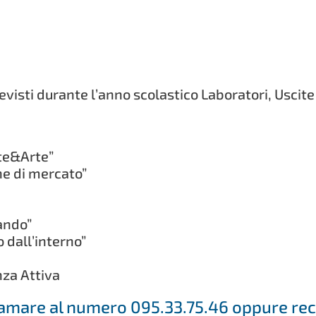
 previsti durante l’anno scolastico Laboratori, Uscit
rte&Arte”
ne di mercato”
ando”
 dall’interno”
nza Attiva
hiamare al numero 095.33.75.46 oppure reca