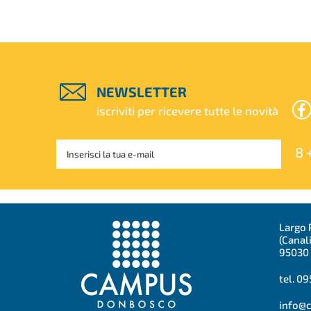
NEWSLETTER
iscriviti per ricevere tutte le novità
8 +
Largo 
(Canal
95030 
tel. 09
info@