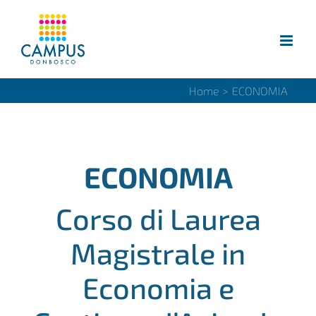
Salta
al
contenuto
Home
>
ECONOMIA
ECONOMIA
Corso di Laurea
Magistrale in
Economia e