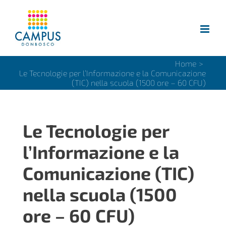
Salta
al
contenuto
Home
>
Le Tecnologie per l’Informazione e la Comunicazione
(TIC) nella scuola (1500 ore – 60 CFU)
Le Tecnologie per
l’Informazione e la
Comunicazione (TIC)
nella scuola (1500
ore – 60 CFU)