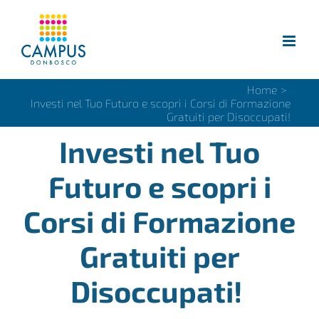
Salta
al
contenuto
Home
>
Investi nel Tuo Futuro e scopri i Corsi di Formazione
Gratuiti per Disoccupati!
Investi nel Tuo
Futuro e scopri i
Corsi di Formazione
Gratuiti per
Disoccupati!